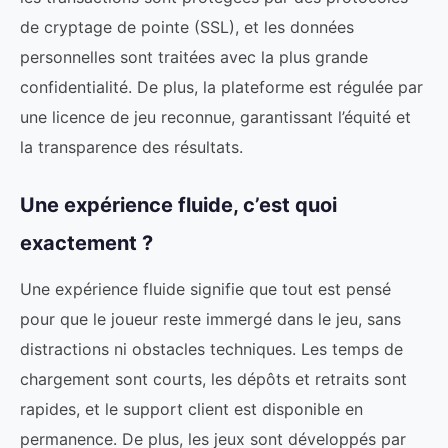
de cryptage de pointe (SSL), et les données
personnelles sont traitées avec la plus grande
confidentialité. De plus, la plateforme est régulée par
une licence de jeu reconnue, garantissant l’équité et
la transparence des résultats.
Une expérience fluide, c’est quoi
exactement ?
Une expérience fluide signifie que tout est pensé
pour que le joueur reste immergé dans le jeu, sans
distractions ni obstacles techniques. Les temps de
chargement sont courts, les dépôts et retraits sont
rapides, et le support client est disponible en
permanence. De plus, les jeux sont développés par