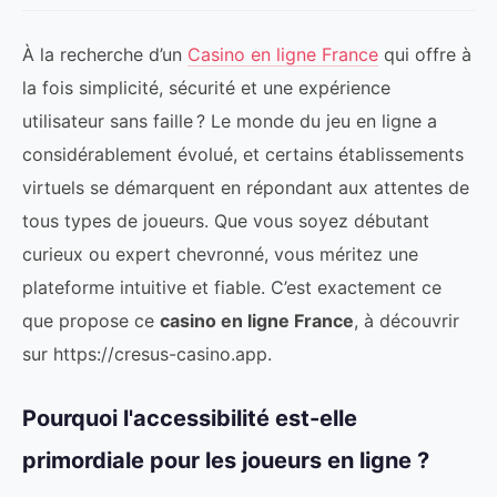
À la recherche d’un
Сasino en ligne France
qui offre à
la fois simplicité, sécurité et une expérience
utilisateur sans faille ? Le monde du jeu en ligne a
considérablement évolué, et certains établissements
virtuels se démarquent en répondant aux attentes de
tous types de joueurs. Que vous soyez débutant
curieux ou expert chevronné, vous méritez une
plateforme intuitive et fiable. C’est exactement ce
que propose ce
casino en ligne France
, à découvrir
sur https://cresus-casino.app.
Pourquoi l'accessibilité est-elle
primordiale pour les joueurs en ligne ?