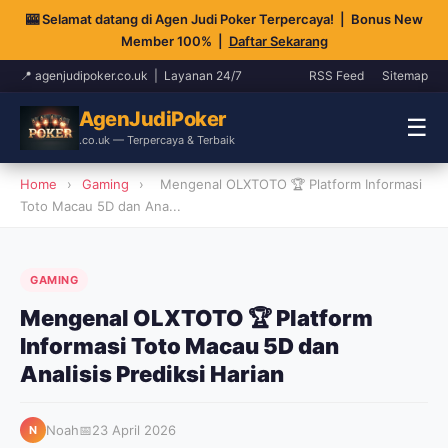
🎰 Selamat datang di Agen Judi Poker Terpercaya! | Bonus New
Member 100% |
Daftar Sekarang
📍 agenjudipoker.co.uk | Layanan 24/7
RSS Feed
Sitemap
AgenJudiPoker
☰
.co.uk — Terpercaya & Terbaik
Home
›
Gaming
›
Mengenal OLXTOTO 🏆 Platform Informasi
Toto Macau 5D dan Ana...
GAMING
Mengenal OLXTOTO 🏆 Platform
Informasi Toto Macau 5D dan
Analisis Prediksi Harian
Noah
📅
23 April 2026
N