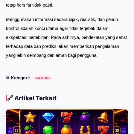
tetap bersifat tidak pasti.
Menggunakan informasi secara bijak, realistis, dan penuh
kontrol adalah kunci utama agar tidak terjebak dalam
ekspektasi berlebihan. Pada akhirnya, pendekatan yang sehat
terhadap data dan prediksi akan memberikan pengalaman
yang lebih seimbang dan aman bagi pengguna.
📂 Kategori:
GAMING
🔗 Artikel Terkait