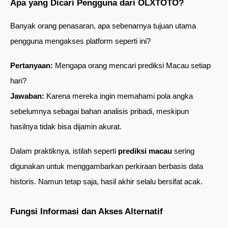
Apa yang Dicari Pengguna dari OLXTOTO?
Banyak orang penasaran, apa sebenarnya tujuan utama
pengguna mengakses platform seperti ini?
Pertanyaan:
Mengapa orang mencari prediksi Macau setiap
hari?
Jawaban:
Karena mereka ingin memahami pola angka
sebelumnya sebagai bahan analisis pribadi, meskipun
hasilnya tidak bisa dijamin akurat.
Dalam praktiknya, istilah seperti
prediksi macau
sering
digunakan untuk menggambarkan perkiraan berbasis data
historis. Namun tetap saja, hasil akhir selalu bersifat acak.
Fungsi Informasi dan Akses Alternatif