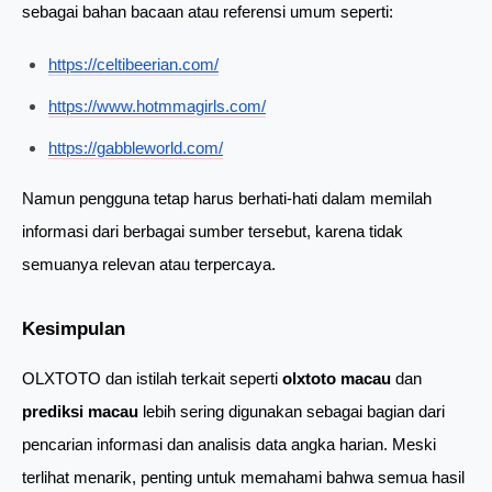
sebagai bahan bacaan atau referensi umum seperti:
https://celtibeerian.com/
https://www.hotmmagirls.com/
https://gabbleworld.com/
Namun pengguna tetap harus berhati-hati dalam memilah
informasi dari berbagai sumber tersebut, karena tidak
semuanya relevan atau terpercaya.
Kesimpulan
OLXTOTO dan istilah terkait seperti
olxtoto macau
dan
prediksi macau
lebih sering digunakan sebagai bagian dari
pencarian informasi dan analisis data angka harian. Meski
terlihat menarik, penting untuk memahami bahwa semua hasil