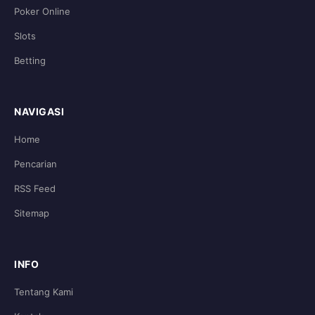
Poker Online
Slots
Betting
NAVIGASI
Home
Pencarian
RSS Feed
Sitemap
INFO
Tentang Kami