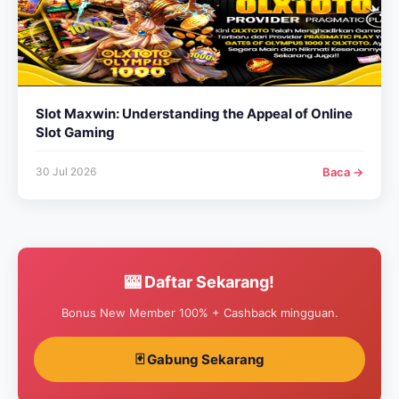
Slot Maxwin: Understanding the Appeal of Online
Slot Gaming
30 Jul 2026
Baca →
🎰 Daftar Sekarang!
Bonus New Member 100% + Cashback mingguan.
🃏 Gabung Sekarang