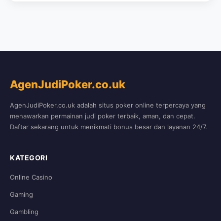
AgenJudiPoker.co.uk
AgenJudiPoker.co.uk adalah situs poker online terpercaya yang
menawarkan permainan judi poker terbaik, aman, dan cepat.
Daftar sekarang untuk menikmati bonus besar dan layanan 24/7.
KATEGORI
Online Casino
Gaming
Gambling