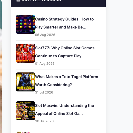
Casino Strategy Guides: How to
Play Smarter and Make Be...
06 Aug 2026
Slot777: Why Online Slot Games
Continue to Capture Play...
01 Aug 2026
What Makes a Toto Togel Platform
Worth Considering?
31 Jul 2026
Slot Maxwin: Understanding the
Appeal of Online Slot Ga...
30 Jul 2026