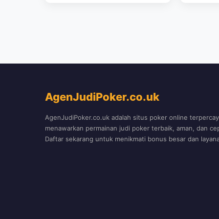
AgenJudiPoker.co.uk
AgenJudiPoker.co.uk adalah situs poker online terperca
menawarkan permainan judi poker terbaik, aman, dan ce
Daftar sekarang untuk menikmati bonus besar dan layana