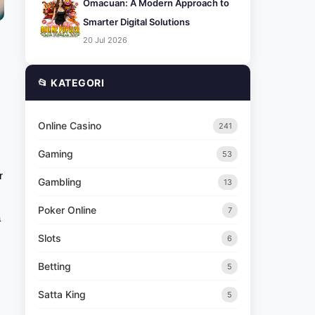
Omacuan: A Modern Approach to
Smarter Digital Solutions
20 Jul 2026
📂 KATEGORI
Online Casino
241
Gaming
53
r
Gambling
13
Poker Online
7
a
Slots
6
Betting
5
Satta King
5