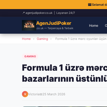
🎰 Selamat 
📍 agenjudipoker.co.uk | Layanan 24/7
AgenJudiPoker
Home
O
.co.uk — Terpercaya & Terbaik
Home
›
Gaming
›
Formula 1 üzrə mərc oyunları üçün 
GAMING
Formula 1 üzrə mərc
bazarlarının üstünl
Victoria
📅
25 March 2026
V