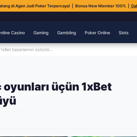
datang di Agen Judi Poker Terpercaya! | Bonus New Member 100% |
Da
nline Casino
Gaming
Gambling
Poker Online
Slots
1xBet bazarlarının üstünlü...
 oyunları üçün 1xBet
üyü