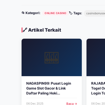
📂 Kategori:
🏷️ Tags:
ONLINE CASINO
casinobonuss
🔗 Artikel Terkait
🎰
NAGASPIN99: Pusat Login
RAJABAN
Game Slot Gacor & Link
Togel On
Daftar Paling Hoki...
Login Tog
06 Dec 2025
Baca →
06 Dec 2