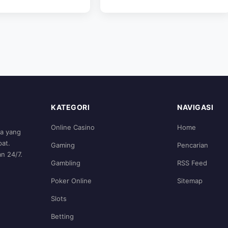
KATEGORI
NAVIGASI
Online Casino
Home
ya yang
pat.
Gaming
Pencarian
n 24/7.
Gambling
RSS Feed
Poker Online
Sitemap
Slots
Betting