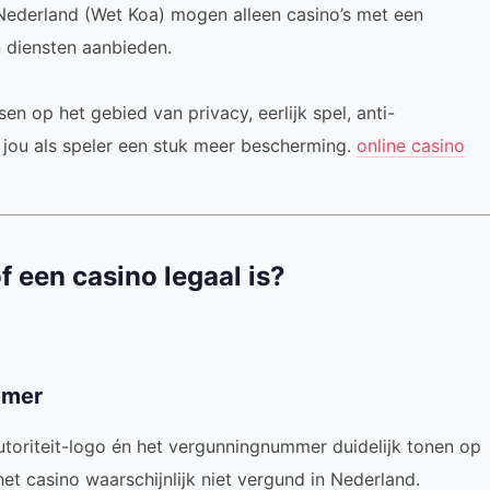
n Nederland (Wet Koa) mogen alleen casino’s met een
n diensten aanbieden.
n op het gebied van privacy, eerlijk spel, anti-
 jou als speler een stuk meer bescherming.
online casino
f een casino legaal is?
mmer
utoriteit-logo én het vergunningnummer duidelijk tonen op
et casino waarschijnlijk niet vergund in Nederland.