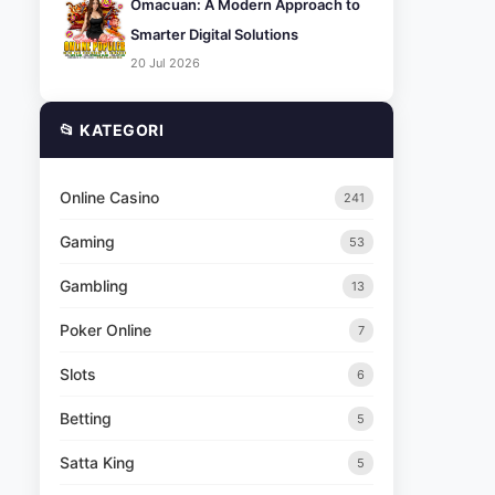
Omacuan: A Modern Approach to
Smarter Digital Solutions
20 Jul 2026
📂 KATEGORI
Online Casino
241
Gaming
53
Gambling
13
Poker Online
7
Slots
6
Betting
5
Satta King
5