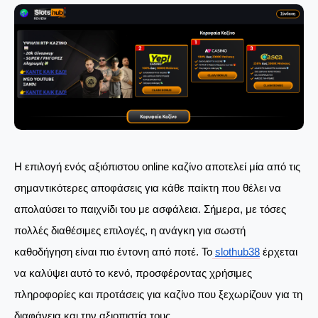
Η επιλογή ενός αξιόπιστου online καζίνο αποτελεί μία από τις
σημαντικότερες αποφάσεις για κάθε παίκτη που θέλει να
απολαύσει το παιχνίδι του με ασφάλεια. Σήμερα, με τόσες
πολλές διαθέσιμες επιλογές, η ανάγκη για σωστή
καθοδήγηση είναι πιο έντονη από ποτέ. Το
slothub38
έρχεται
να καλύψει αυτό το κενό, προσφέροντας χρήσιμες
πληροφορίες και προτάσεις για καζίνο που ξεχωρίζουν για τη
διαφάνεια και την αξιοπιστία τους.