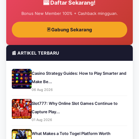
🎰 Daftar Sekarang!
Bonus New Member 100% + Cashback mingguan.
🃏 Gabung Sekarang
📰 ARTIKEL TERBARU
Casino Strategy Guides: How to Play Smarter and
Make Be...
06 Aug 2026
Slot777: Why Online Slot Games Continue to
Capture Play...
01 Aug 2026
What Makes a Toto Togel Platform Worth