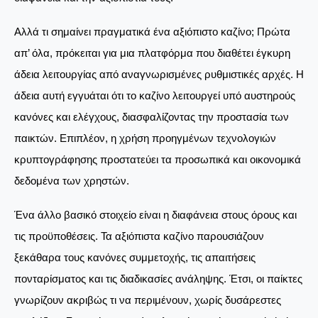
Αλλά τι σημαίνει πραγματικά ένα αξιόπιστο καζίνο; Πρώτα
απ’ όλα, πρόκειται για μια πλατφόρμα που διαθέτει έγκυρη
άδεια λειτουργίας από αναγνωρισμένες ρυθμιστικές αρχές. Η
άδεια αυτή εγγυάται ότι το καζίνο λειτουργεί υπό αυστηρούς
κανόνες και ελέγχους, διασφαλίζοντας την προστασία των
παικτών. Επιπλέον, η χρήση προηγμένων τεχνολογιών
κρυπτογράφησης προστατεύει τα προσωπικά και οικονομικά
δεδομένα των χρηστών.
Ένα άλλο βασικό στοιχείο είναι η διαφάνεια στους όρους και
τις προϋποθέσεις. Τα αξιόπιστα καζίνο παρουσιάζουν
ξεκάθαρα τους κανόνες συμμετοχής, τις απαιτήσεις
πονταρίσματος και τις διαδικασίες ανάληψης. Έτσι, οι παίκτες
γνωρίζουν ακριβώς τι να περιμένουν, χωρίς δυσάρεστες