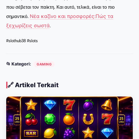
που σέβεται τον παίκτη. Και αυτό, τελικά, είναι το πιο
Νέα καζίνο και προσφορές:Πώς τα
σημαντικό.
ξεχωρίζεις σωστά
.
#slothub38 #slots
📂 Kategori:
GAMING
🔗 Artikel Terkait