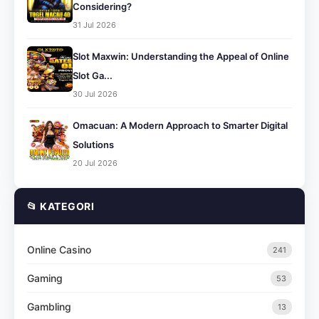
Considering?
31 Jul 2026
Slot Maxwin: Understanding the Appeal of Online
Slot Ga...
30 Jul 2026
Omacuan: A Modern Approach to Smarter Digital
Solutions
20 Jul 2026
📂 KATEGORI
Online Casino
241
Gaming
53
Gambling
13