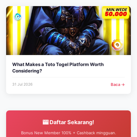
What Makes a Toto Togel Platform Worth
Considering?
31 Jul 2026
Baca →
🎰 Daftar Sekarang!
Bonus New Member 100% + Cashback mingguan.