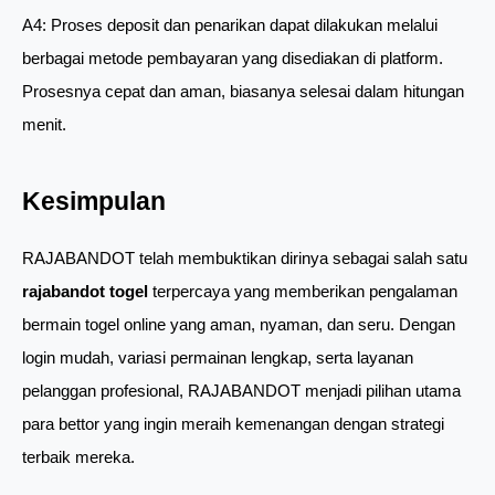
A4: Proses deposit dan penarikan dapat dilakukan melalui
berbagai metode pembayaran yang disediakan di platform.
Prosesnya cepat dan aman, biasanya selesai dalam hitungan
menit.
Kesimpulan
RAJABANDOT telah membuktikan dirinya sebagai salah satu
rajabandot togel
terpercaya yang memberikan pengalaman
bermain togel online yang aman, nyaman, dan seru. Dengan
login mudah, variasi permainan lengkap, serta layanan
pelanggan profesional, RAJABANDOT menjadi pilihan utama
para bettor yang ingin meraih kemenangan dengan strategi
terbaik mereka.