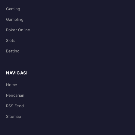
Gaming
Gambling
Poker Online
Slots
Betting
NAVIGASI
Home
Pencarian
RSS Feed
Sitemap