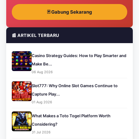
🃏 Gabung Sekarang
📰 ARTIKEL TERBARU
Casino Strategy Guides: How to Play Smarter and
Make Be...
06 Aug 2026
Slot777: Why Online Slot Games Continue to
Capture Play...
01 Aug 2026
What Makes a Toto Togel Platform Worth
Considering?
31 Jul 2026