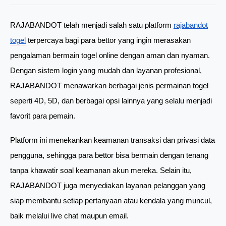
RAJABANDOT telah menjadi salah satu platform
rajabandot
togel
terpercaya bagi para bettor yang ingin merasakan
pengalaman bermain togel online dengan aman dan nyaman.
Dengan sistem login yang mudah dan layanan profesional,
RAJABANDOT menawarkan berbagai jenis permainan togel
seperti 4D, 5D, dan berbagai opsi lainnya yang selalu menjadi
favorit para pemain.
Platform ini menekankan keamanan transaksi dan privasi data
pengguna, sehingga para bettor bisa bermain dengan tenang
tanpa khawatir soal keamanan akun mereka. Selain itu,
RAJABANDOT juga menyediakan layanan pelanggan yang
siap membantu setiap pertanyaan atau kendala yang muncul,
baik melalui live chat maupun email.