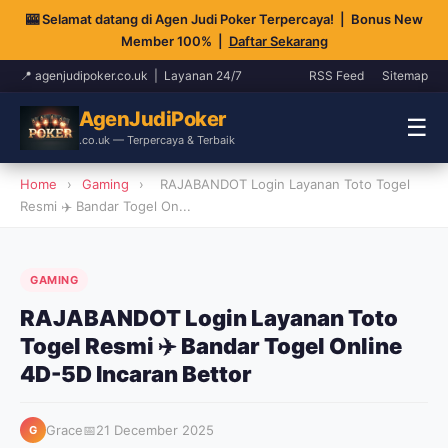
🎰 Selamat datang di Agen Judi Poker Terpercaya! | Bonus New
Member 100% |
Daftar Sekarang
📍 agenjudipoker.co.uk | Layanan 24/7
RSS Feed
Sitemap
AgenJudiPoker
☰
.co.uk — Terpercaya & Terbaik
Home
›
Gaming
›
RAJABANDOT Login Layanan Toto Togel
Resmi ✈️ Bandar Togel On...
GAMING
RAJABANDOT Login Layanan Toto
Togel Resmi ✈️ Bandar Togel Online
4D-5D Incaran Bettor
Grace
📅
21 December 2025
G