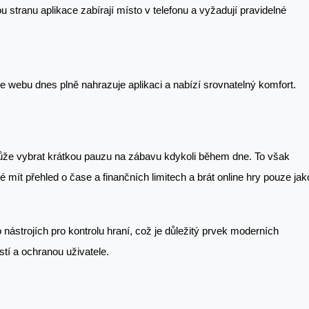
u stranu aplikace zabírají místo v telefonu a vyžadují pravidelné
ze webu dnes plně nahrazuje aplikaci a nabízí srovnatelný komfort.
i může vybrat krátkou pauzu na zábavu kdykoli během dne. To však
 mít přehled o čase a finančních limitech a brát online hry pouze jak
nástrojích pro kontrolu hraní, což je důležitý prvek moderních
stí a ochranou uživatele.