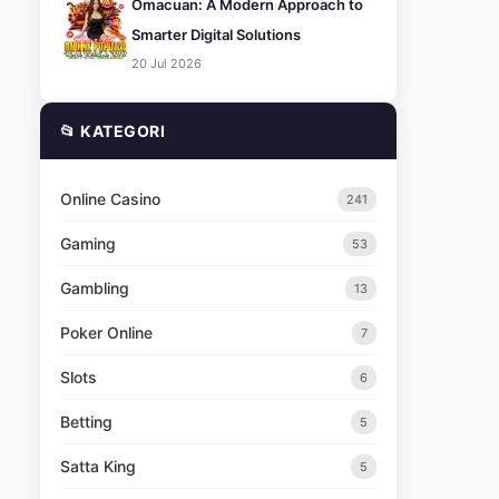
Omacuan: A Modern Approach to
Smarter Digital Solutions
20 Jul 2026
📂 KATEGORI
Online Casino
241
Gaming
53
Gambling
13
Poker Online
7
Slots
6
Betting
5
Satta King
5