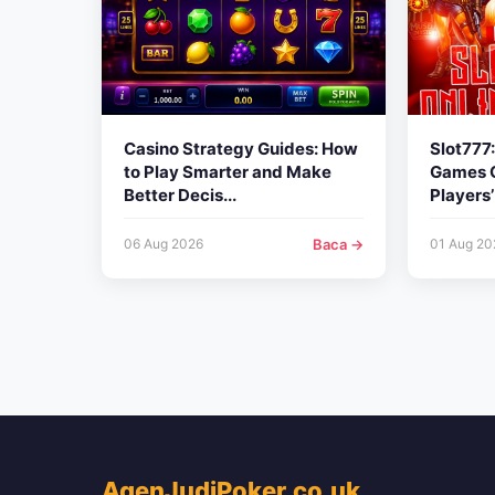
Casino Strategy Guides: How
Slot777:
to Play Smarter and Make
Games C
Better Decis...
Players’
06 Aug 2026
Baca →
01 Aug 20
AgenJudiPoker.co.uk