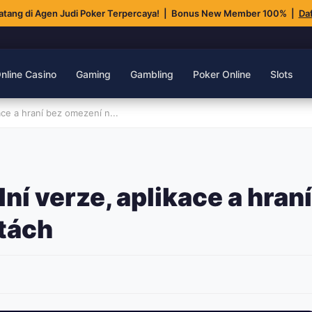
datang di Agen Judi Poker Terpercaya! | Bonus New Member 100% |
Da
nline Casino
Gaming
Gambling
Poker Online
Slots
ace a hraní bez omezení n...
ní verze, aplikace a hraní
tách