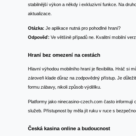
stabilnější výkon a někdy i exkluzivní funkce. Na druho
aktualizace.
Otázka:
Je aplikace nutná pro pohodlné hraní?
Odpověď:
Ve většině případů ne. Kvalitní mobilní ver
Hraní bez omezení na cestách
Hlavní výhodou mobilního hraní je flexibilita. Hráč s
zároveň klade důraz na zodpovědný přístup. Je důležité
formu zábavy, nikoli způsob výdělku.
Platformy jako ninecasino-czech.com často informují o 
služeb. Přístupnost by měla jít ruku v ruce s bezpečno
Česká kasina online a budoucnost