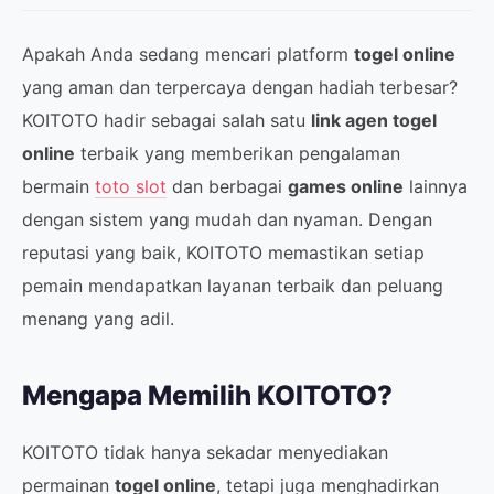
Apakah Anda sedang mencari platform
togel online
yang aman dan terpercaya dengan hadiah terbesar?
KOITOTO hadir sebagai salah satu
link agen togel
online
terbaik yang memberikan pengalaman
bermain
toto slot
dan berbagai
games online
lainnya
dengan sistem yang mudah dan nyaman. Dengan
reputasi yang baik, KOITOTO memastikan setiap
pemain mendapatkan layanan terbaik dan peluang
menang yang adil.
Mengapa Memilih KOITOTO?
KOITOTO tidak hanya sekadar menyediakan
permainan
togel online
, tetapi juga menghadirkan