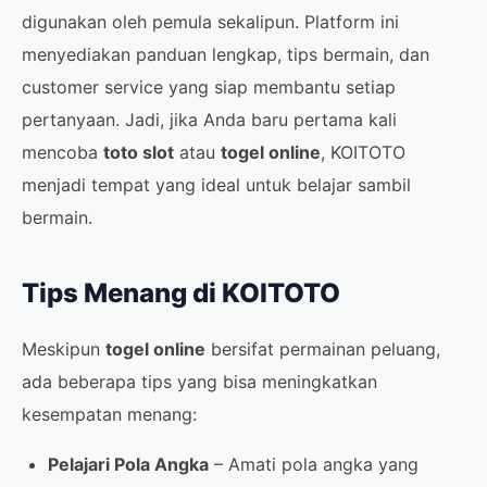
digunakan oleh pemula sekalipun. Platform ini
menyediakan panduan lengkap, tips bermain, dan
customer service yang siap membantu setiap
pertanyaan. Jadi, jika Anda baru pertama kali
mencoba
toto slot
atau
togel online
, KOITOTO
menjadi tempat yang ideal untuk belajar sambil
bermain.
Tips Menang di KOITOTO
Meskipun
togel online
bersifat permainan peluang,
ada beberapa tips yang bisa meningkatkan
kesempatan menang:
Pelajari Pola Angka
– Amati pola angka yang