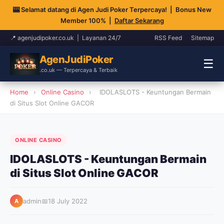
🎰 Selamat datang di Agen Judi Poker Terpercaya! | Bonus New
Member 100% |
Daftar Sekarang
📍 agenjudipoker.co.uk | Layanan 24/7
RSS Feed
Sitemap
AgenJudiPoker
☰
.co.uk — Terpercaya & Terbaik
Home
›
Online Casino
›
IDOLASLOTS - Keuntungan Bermain
di Situs Slot Online GACOR
ONLINE CASINO
IDOLASLOTS - Keuntungan Bermain
di Situs Slot Online GACOR
admin
📅
18 July 2022
A