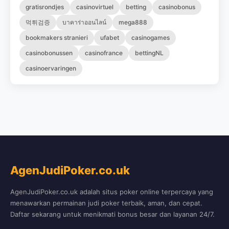
gratisrondjes
casinovirtuel
betting
casinobonus
먹튀검증
บาคาร่าออนไลน์
mega888
bookmakers stranieri
ufabet
casinogames
casinobonussen
casinofrance
bettingNL
casinoervaringen
AgenJudiPoker.co.uk
AgenJudiPoker.co.uk adalah situs poker online terpercaya yang
menawarkan permainan judi poker terbaik, aman, dan cepat.
Daftar sekarang untuk menikmati bonus besar dan layanan 24/7.