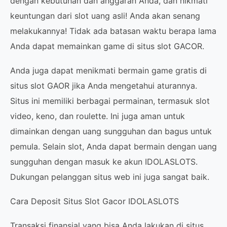
dengan kebutuhan dan anggaran Anda, dan nikmati
keuntungan dari slot uang asli! Anda akan senang
melakukannya! Tidak ada batasan waktu berapa lama
Anda dapat memainkan game di situs slot GACOR.
Anda juga dapat menikmati bermain game gratis di
situs slot GAOR jika Anda mengetahui aturannya.
Situs ini memiliki berbagai permainan, termasuk slot
video, keno, dan roulette. Ini juga aman untuk
dimainkan dengan uang sungguhan dan bagus untuk
pemula. Selain slot, Anda dapat bermain dengan uang
sungguhan dengan masuk ke akun IDOLASLOTS.
Dukungan pelanggan situs web ini juga sangat baik.
Cara Deposit Situs Slot Gacor IDOLASLOTS
Transaksi finansial yang bisa Anda lakukan di situs