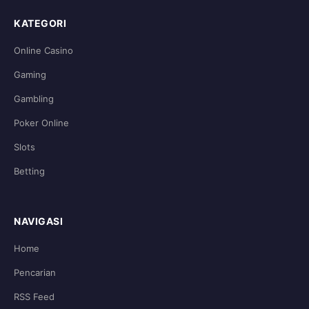
KATEGORI
Online Casino
Gaming
Gambling
Poker Online
Slots
Betting
NAVIGASI
Home
Pencarian
RSS Feed