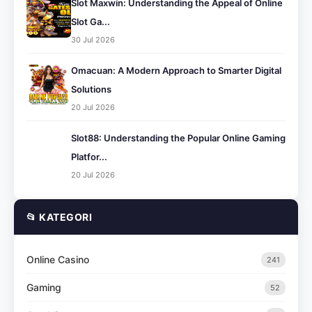
Slot Maxwin: Understanding the Appeal of Online
Slot Ga...
30 Jul 2026
Omacuan: A Modern Approach to Smarter Digital
Solutions
20 Jul 2026
Slot88: Understanding the Popular Online Gaming
Platfor...
20 Jul 2026
📂 KATEGORI
Online Casino
241
Gaming
52