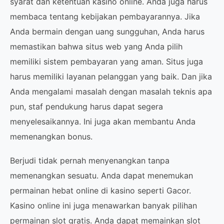
syarat dan ketentuan kasino online. Anda juga harus
membaca tentang kebijakan pembayarannya. Jika
Anda bermain dengan uang sungguhan, Anda harus
memastikan bahwa situs web yang Anda pilih
memiliki sistem pembayaran yang aman. Situs juga
harus memiliki layanan pelanggan yang baik. Dan jika
Anda mengalami masalah dengan masalah teknis apa
pun, staf pendukung harus dapat segera
menyelesaikannya. Ini juga akan membantu Anda
memenangkan bonus.
Berjudi tidak pernah menyenangkan tanpa
memenangkan sesuatu. Anda dapat menemukan
permainan hebat online di kasino seperti Gacor.
Kasino online ini juga menawarkan banyak pilihan
permainan slot gratis. Anda dapat memainkan slot