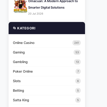
Omacuan: A Modern Approach to
Smarter Digital Solutions
20 Jul 2026
📂 KATEGORI
Online Casino
241
Gaming
53
Gambling
13
Poker Online
7
Slots
6
Betting
5
Satta King
5