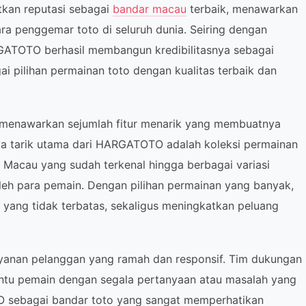
kan reputasi sebagai
bandar macau
terbaik, menawarkan
ra penggemar toto di seluruh dunia. Seiring dengan
RGATOTO berhasil membangun kredibilitasnya sebagai
i pilihan permainan toto dengan kualitas terbaik dan
menawarkan sejumlah fitur menarik yang membuatnya
daya tarik utama dari HARGATOTO adalah koleksi permainan
 Macau yang sudah terkenal hingga berbagai variasi
leh para pemain. Dengan pilihan permainan yang banyak,
yang tidak terbatas, sekaligus meningkatkan peluang
ayanan pelanggan yang ramah dan responsif. Tim dukungan
antu pemain dengan segala pertanyaan atau masalah yang
O sebagai bandar toto yang sangat memperhatikan