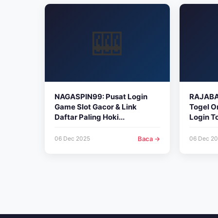
🎰
NAGASPIN99: Pusat Login
RAJABAN
Game Slot Gacor & Link
Togel On
Daftar Paling Hoki...
Login Tog
06 Dec 2025
Baca →
06 Dec 2