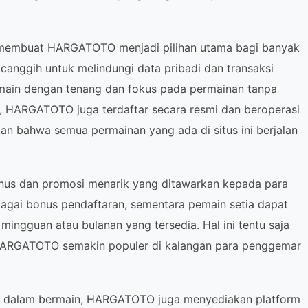
 membuat HARGATOTO menjadi pilihan utama bagi banyak
 canggih untuk melindungi data pribadi dan transaksi
main dengan tenang dan fokus pada permainan tanpa
u, HARGATOTO juga terdaftar secara resmi dan beroperasi
an bahwa semua permainan yang ada di situs ini berjalan
us dan promosi menarik yang ditawarkan kepada para
agai bonus pendaftaran, sementara pemain setia dapat
ingguan atau bulanan yang tersedia. Hal ini tentu saja
HARGATOTO semakin populer di kalangan para penggemar
 dalam bermain, HARGATOTO juga menyediakan platform