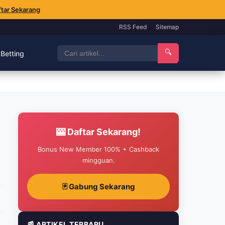
ftar Sekarang
RSS Feed
Sitemap
🔍
Betting
🎰 Daftar Sekarang!
Bonus New Member 100% + Cashback
mingguan.
🃏 Gabung Sekarang
📰 ARTIKEL TERBARU