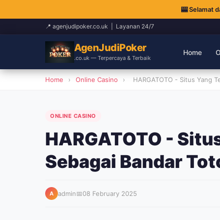
🎰 Selamat 
📍 agenjudipoker.co.uk | Layanan 24/7
AgenJudiPoker
Home
O
.co.uk — Terpercaya & Terbaik
Home
›
Online Casino
›
HARGATOTO - Situs Yang Tela
ONLINE CASINO
HARGATOTO - Situs 
Sebagai Bandar Tot
admin
📅
08 February 2025
A