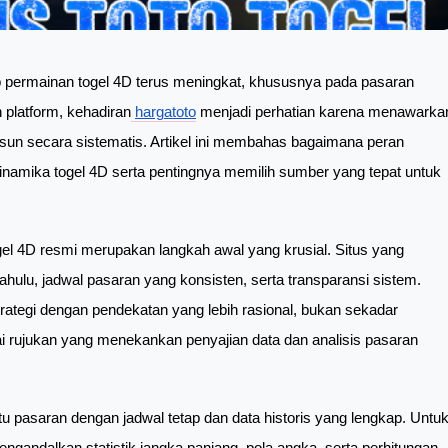
p permainan togel 4D terus meningkat, khususnya pada pasaran
 platform, kehadiran
hargatoto
menjadi perhatian karena menawarka
susun secara sistematis. Artikel ini membahas bagaimana peran
ka togel 4D serta pentingnya memilih sumber yang tepat untuk
gel 4D resmi merupakan langkah awal yang krusial. Situs yang
hulu, jadwal pasaran yang konsisten, serta transparansi sistem.
ategi dengan pendekatan yang lebih rasional, bukan sekadar
gai rujukan yang menekankan penyajian data dan analisis pasaran
u pasaran dengan jadwal tetap dan data historis yang lengkap. Untu