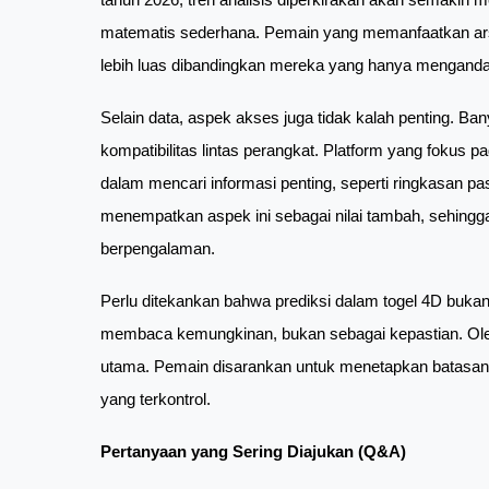
tahun 2026, tren analisis diperkirakan akan semakin m
matematis sederhana. Pemain yang memanfaatkan arsip
lebih luas dibandingkan mereka yang hanya mengandal
Selain data, aspek akses juga tidak kalah penting. B
kompatibilitas lintas perangkat. Platform yang fok
dalam mencari informasi penting, seperti ringkasan 
menempatkan aspek ini sebagai nilai tambah, sehing
berpengalaman.
Perlu ditekankan bahwa prediksi dalam togel 4D bukan
membaca kemungkinan, bukan sebagai kepastian. Oleh k
utama. Pemain disarankan untuk menetapkan batasan
yang terkontrol.
Pertanyaan yang Sering Diajukan (Q&A)