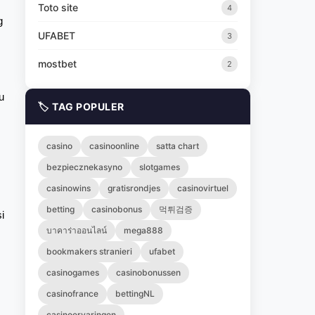
Toto site
4
g
UFABET
3
mostbet
2
u
🏷️ TAG POPULER
casino
casinoonline
satta chart
bezpiecznekasyno
slotgames
casinowins
gratisrondjes
casinovirtuel
betting
casinobonus
먹튀검증
i
บาคาร่าออนไลน์
mega888
bookmakers stranieri
ufabet
casinogames
casinobonussen
casinofrance
bettingNL
casinoervaringen