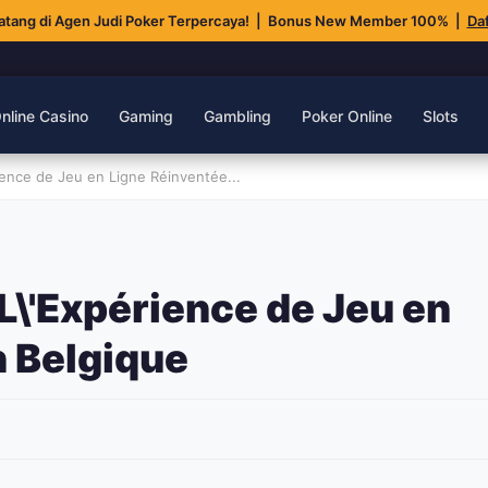
datang di Agen Judi Poker Terpercaya! | Bonus New Member 100% |
Da
nline Casino
Gaming
Gambling
Poker Online
Slots
ience de Jeu en Ligne Réinventée...
L\'Expérience de Jeu en
n Belgique