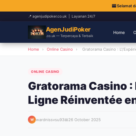
🎰 Selamat 
📍 agenjudipoker.co.uk | Layanan 24/7
AgenJudiPoker
Home
O
.co.uk — Terpercaya & Terbaik
Home
›
Online Casino
›
Gratorama Casino : L\'Expér
ONLINE CASINO
Gratorama Casino : 
Ligne Réinventée e
wardnissvsu93
📅
26 October 2025
W