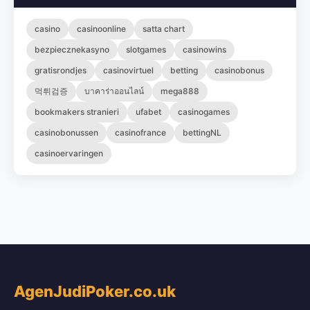
casino
casinoonline
satta chart
bezpiecznekasyno
slotgames
casinowins
gratisrondjes
casinovirtuel
betting
casinobonus
먹튀검증
บาคาร่าออนไลน์
mega888
bookmakers stranieri
ufabet
casinogames
casinobonussen
casinofrance
bettingNL
casinoervaringen
AgenJudiPoker.co.uk