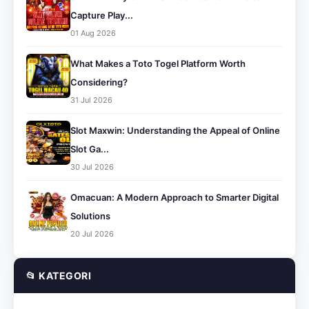
Capture Play...
01 Aug 2026
What Makes a Toto Togel Platform Worth
Considering?
31 Jul 2026
Slot Maxwin: Understanding the Appeal of Online
Slot Ga...
30 Jul 2026
Omacuan: A Modern Approach to Smarter Digital
Solutions
20 Jul 2026
📂 KATEGORI