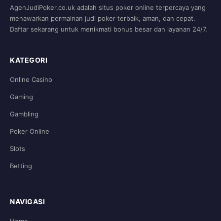
AgenJudiPoker.co.uk adalah situs poker online terpercaya yang
menawarkan permainan judi poker terbaik, aman, dan cepat.
Daftar sekarang untuk menikmati bonus besar dan layanan 24/7.
KATEGORI
Online Casino
Gaming
Gambling
Poker Online
Slots
Betting
NAVIGASI