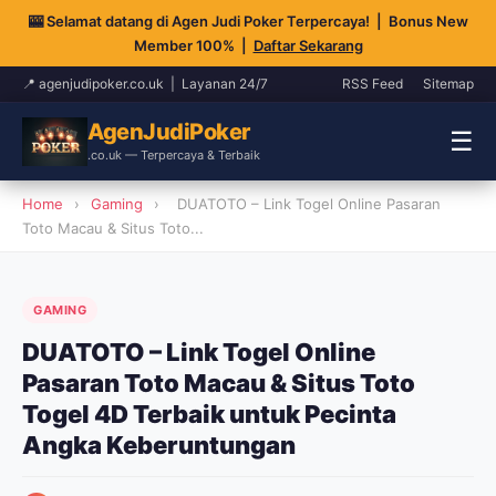
🎰 Selamat datang di Agen Judi Poker Terpercaya! | Bonus New
Member 100% |
Daftar Sekarang
📍 agenjudipoker.co.uk | Layanan 24/7
RSS Feed
Sitemap
AgenJudiPoker
☰
.co.uk — Terpercaya & Terbaik
Home
›
Gaming
›
DUATOTO – Link Togel Online Pasaran
Toto Macau & Situs Toto...
GAMING
DUATOTO – Link Togel Online
Pasaran Toto Macau & Situs Toto
Togel 4D Terbaik untuk Pecinta
Angka Keberuntungan