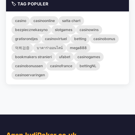
🏷️ TAG POPULER
casino
casinoonline
satta chart
bezpiecznekasyno
slotgames
casinowins
gratisrondjes
casinovirtuel
betting
casinobonus
먹튀검증
บาคาร่าออนไลน์
mega888
bookmakers stranieri
ufabet
casinogames
casinobonussen
casinofrance
bettingNL
casinoervaringen