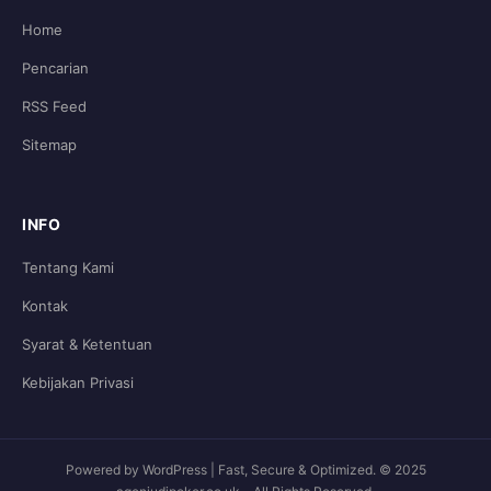
Home
Pencarian
RSS Feed
Sitemap
INFO
Tentang Kami
Kontak
Syarat & Ketentuan
Kebijakan Privasi
Powered by WordPress | Fast, Secure & Optimized. © 2025