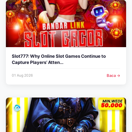
Slot777: Why Online Slot Games Continue to
Capture Players’ Atten...
01 Aug 2026
Baca →