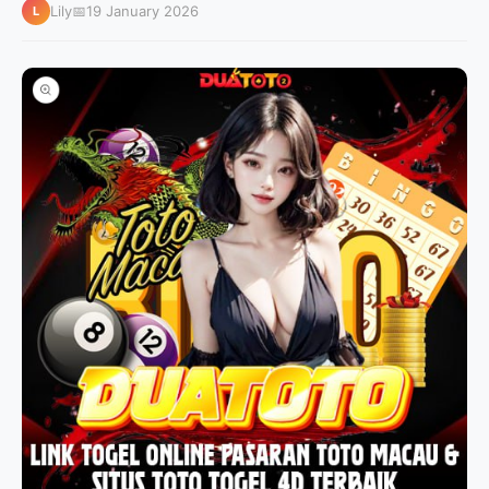
Lily
📅
19 January 2026
L