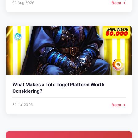
01 Aug 2026
Baca →
What Makes a Toto Togel Platform Worth
Considering?
31 Jul 2026
Baca →