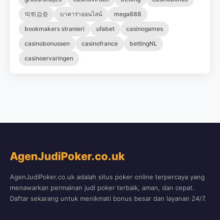
먹튀검증
บาคาร่าออนไลน์
mega888
bookmakers stranieri
ufabet
casinogames
casinobonussen
casinofrance
bettingNL
casinoervaringen
AgenJudiPoker.co.uk
AgenJudiPoker.co.uk adalah situs poker online terpercaya yang
menawarkan permainan judi poker terbaik, aman, dan cepat.
Daftar sekarang untuk menikmati bonus besar dan layanan 24/7.