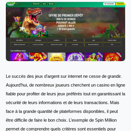
Le succès des jeux d’argent sur internet ne cesse de grandir.
Aujourd’hui, de nombreux joueurs cherchent un casino en ligne
fiable pour profiter de leurs jeux préférés tout en garantissant la
sécurité de leurs informations et de leurs transactions. Mais
face à la grande quantité de plateformes disponibles, il peut
être difficile de faire le bon choix. L’exemple de Spin Million
permet de comprendre quels critères sont essentiels pour