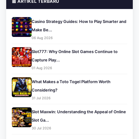
📰 ARTIKEL TERBARU
Casino Strategy Guides: How to Play Smarter and
Make Be...
06 Aug 2026
Slot777: Why Online Slot Games Continue to
Capture Play...
01 Aug 2026
What Makes a Toto Togel Platform Worth
Considering?
31 Jul 2026
Slot Maxwin: Understanding the Appeal of Online
Slot Ga...
30 Jul 2026