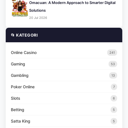
Omacuan: A Modern Approach to Smarter Digital
Solutions
20 Jul 2026
📂 KATEGORI
Online Casino
241
Gaming
53
Gambling
13
Poker Online
7
Slots
6
Betting
5
Satta King
5