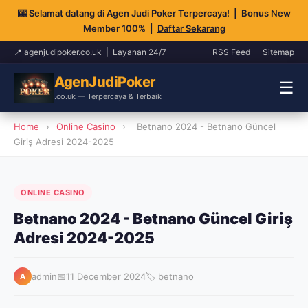
🎰 Selamat datang di Agen Judi Poker Terpercaya! | Bonus New
Member 100% |
Daftar Sekarang
📍 agenjudipoker.co.uk | Layanan 24/7
RSS Feed
Sitemap
AgenJudiPoker
☰
.co.uk — Terpercaya & Terbaik
Home
›
Online Casino
›
Betnano 2024 - Betnano Güncel
Giriş Adresi 2024-2025
ONLINE CASINO
Betnano 2024 - Betnano Güncel Giriş
Adresi 2024-2025
admin
📅
11 December 2024
🏷️ betnano
A