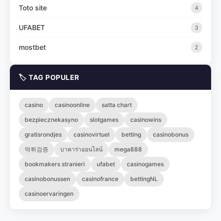
Toto site
4
UFABET
3
mostbet
2
🏷️ TAG POPULER
casino
casinoonline
satta chart
bezpiecznekasyno
slotgames
casinowins
gratisrondjes
casinovirtuel
betting
casinobonus
먹튀검증
บาคาร่าออนไลน์
mega888
bookmakers stranieri
ufabet
casinogames
casinobonussen
casinofrance
bettingNL
casinoervaringen