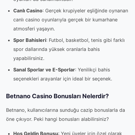
Canlı Casino
: Gerçek krupiyeler eşliğinde oynanan
canlı casino oyunlarıyla gerçek bir kumarhane
atmosferi yaşayın.
Spor Bahisleri
: Futbol, basketbol, tenis gibi farklı
spor dallarında yüksek oranlarla bahis
yapabilirsiniz.
Sanal Sporlar ve E-Sporlar
: Yenilikçi bahis
seçenekleri arayanlar için ideal bir seçenek.
Betnano Casino Bonusları Nelerdir?
Betnano, kullanıcılarına sunduğu cazip bonuslarla da
öne çıkıyor. Peki hangi bonusları alabilirsiniz?
Hoş Geldin Bonusu
: Yeni üyeler için özel olarak