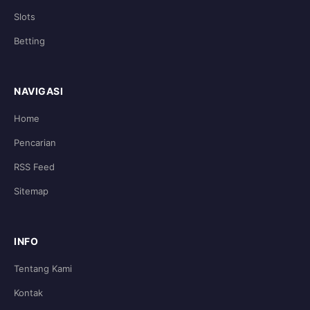
Slots
Betting
NAVIGASI
Home
Pencarian
RSS Feed
Sitemap
INFO
Tentang Kami
Kontak