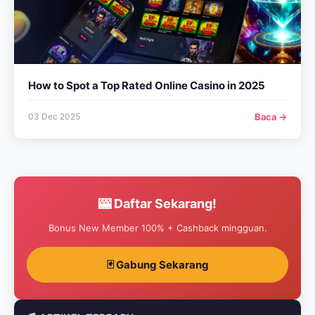
How to Spot a Top Rated Online Casino in 2025
03 Dec 2025
Baca →
🎰 Daftar Sekarang!
Bonus New Member 100% + Cashback mingguan.
🃏 Gabung Sekarang