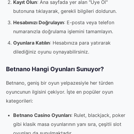
Kayıt Olun
: Ana sayfada yer alan "Üye Ol"
butonuna tıklayarak, gerekli bilgileri doldurun.
Hesabınızı Doğrulayın
: E-posta veya telefon
numaranızla doğrulama işlemini tamamlayın.
Oyunlara Katılın
: Hesabınıza para yatırarak
dilediğiniz oyunu oynayabilirsiniz.
Betnano Hangi Oyunları Sunuyor?
Betnano, geniş bir oyun yelpazesiyle her türden
oyuncunun ilgisini çekiyor. İşte en popüler oyun
kategorileri:
Betnano Casino Oyunları
: Rulet, blackjack, poker
gibi klasik masa oyunlarının yanı sıra, çeşitli slot
oyunları da sunulmaktadır.