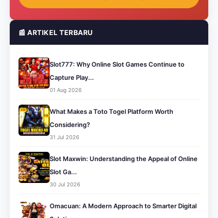
📰 ARTIKEL TERBARU
Slot777: Why Online Slot Games Continue to
Capture Play...
01 Aug 2026
What Makes a Toto Togel Platform Worth
Considering?
31 Jul 2026
Slot Maxwin: Understanding the Appeal of Online
Slot Ga...
30 Jul 2026
Omacuan: A Modern Approach to Smarter Digital