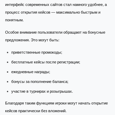
интерфейс современных сайтов стал намного удобнее, а
процесс открытия кейсов — максимально быстрым и
понятным.
Особое внимание пользователи обращают на бонусные
предложения. Это могут быть:
приветственные промокоды;
бесплатные кейсы после регистрации;
ежедневные награды;
бонусы за пополнение баланса;
участие в турнирах и розыгрышах.
Благодаря таким функциям игроки могут начать открытие
кейсов практически без вложений.