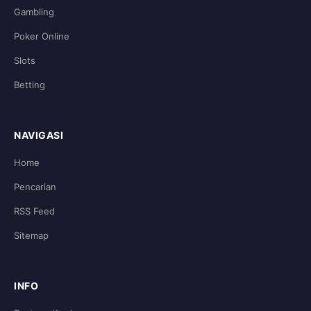
Gambling
Poker Online
Slots
Betting
NAVIGASI
Home
Pencarian
RSS Feed
Sitemap
INFO