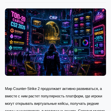
Мир Counter-Strike 2 продолжает активно развиваться, а
вместе с ним растет популярность платформ, где игроки
могут открывать виртуальные кейсы, получать редкие