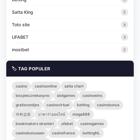
Satta King
5
Toto site
4
UFABET
3
mostbet
2
🏷️ TAG POPULER
casino
casinoonline
satta chart
bezpiecznekasyno
slotgames
casinowins
gratisrondjes
casinovirtuel
betting
casinobonus
먹튀검증
บาคาร่าออนไลน์
mega888
bookmakers stranieri
ufabet
casinogames
casinobonussen
casinofrance
bettingNL