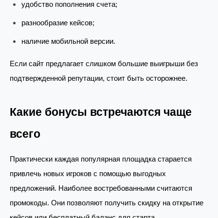
удобство пополнения счета;
разнообразие кейсов;
наличие мобильной версии.
Если сайт предлагает слишком большие выигрыши без
подтвержденной репутации, стоит быть осторожнее.
Какие бонусы встречаются чаще
всего
Практически каждая популярная площадка старается
привлечь новых игроков с помощью выгодных
предложений. Наиболее востребованными считаются
промокоды. Они позволяют получить скидку на открытие
кейсов или бесплатный баланс для старта.