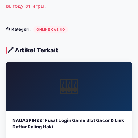
выгоду от игры
.
📂 Kategori:
ONLINE CASINO
🔗 Artikel Terkait
🎰
NAGASPIN99: Pusat Login Game Slot Gacor & Link
Daftar Paling Hoki...