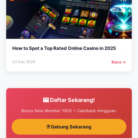
How to Spot a Top Rated Online Casino in 2025
03 Dec 2025
Baca →
🎰 Daftar Sekarang!
Bonus New Member 100% + Cashback mingguan.
🃏 Gabung Sekarang