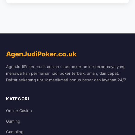
AgenJudiPoker.co.uk
AgenJudiPoker.co.uk adalah situs poker online terpercaya yang
menawarkan permainan judi poker terbaik, aman, dan cepat.
Daftar sekarang untuk menikmati bonus besar dan layanan 24/7.
KATEGORI
Online Casino
Gaming
Gambling