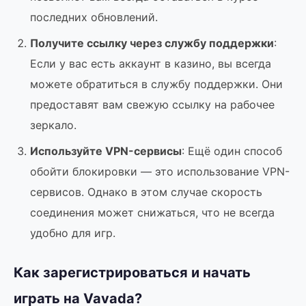
последних обновлений.
Получите ссылку через службу поддержки
:
Если у вас есть аккаунт в казино, вы всегда
можете обратиться в службу поддержки. Они
предоставят вам свежую ссылку на рабочее
зеркало.
Используйте VPN-сервисы
: Ещё один способ
обойти блокировки — это использование VPN-
сервисов. Однако в этом случае скорость
соединения может снижаться, что не всегда
удобно для игр.
Как зарегистрироваться и начать
играть на Vavada?