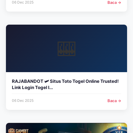
06 Dec 2025
Baca →
🎰
RAJABANDOT 🛩️ Situs Toto Togel Online Trusted!
Link Login Togel I...
06 Dec 2025
Baca →