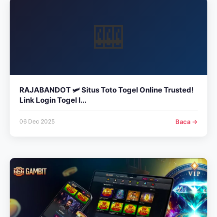
🎰
RAJABANDOT 🛩️ Situs Toto Togel Online Trusted!
Link Login Togel I...
06 Dec 2025
Baca →