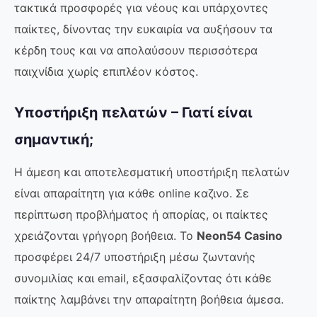
τακτικά προσφορές για νέους και υπάρχοντες
παίκτες, δίνοντας την ευκαιρία να αυξήσουν τα
κέρδη τους και να απολαύσουν περισσότερα
παιχνίδια χωρίς επιπλέον κόστος.
Υποστήριξη πελατών – Γιατί είναι
σημαντική;
Η άμεση και αποτελεσματική υποστήριξη πελατών
είναι απαραίτητη για κάθε online καζινο. Σε
περίπτωση προβλήματος ή απορίας, οι παίκτες
χρειάζονται γρήγορη βοήθεια. Το
Neon54 Casino
προσφέρει 24/7 υποστήριξη μέσω ζωντανής
συνομιλίας και email, εξασφαλίζοντας ότι κάθε
παίκτης λαμβάνει την απαραίτητη βοήθεια άμεσα.