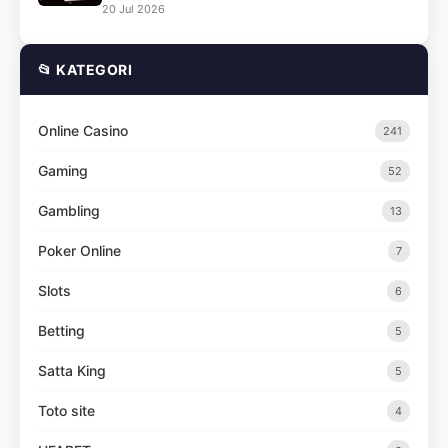
20 Jul 2026
📂 KATEGORI
Online Casino
241
Gaming
52
Gambling
13
Poker Online
7
Slots
6
Betting
5
Satta King
5
Toto site
4