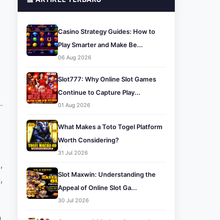
Casino Strategy Guides: How to
Play Smarter and Make Be...
06 Aug 2026
Slot777: Why Online Slot Games
Continue to Capture Play...
01 Aug 2026
What Makes a Toto Togel Platform
Worth Considering?
31 Jul 2026
,
Slot Maxwin: Understanding the
,
Appeal of Online Slot Ga...
30 Jul 2026
ή