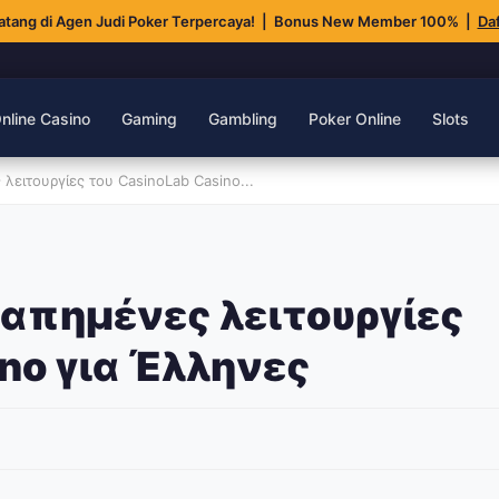
datang di Agen Judi Poker Terpercaya! | Bonus New Member 100% |
Da
nline Casino
Gaming
Gambling
Poker Online
Slots
λειτουργίες του CasinoLab Casino...
γαπημένες λειτουργίες
ino για Έλληνες