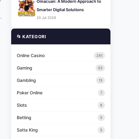
Omacuan: A Modern Approach to
Smarter Digital Solutions
20 Jul 2026
📂 KATEGORI
Online Casino
241
Gaming
53
Gambling
13
Poker Online
7
Slots
6
Betting
5
Satta King
5