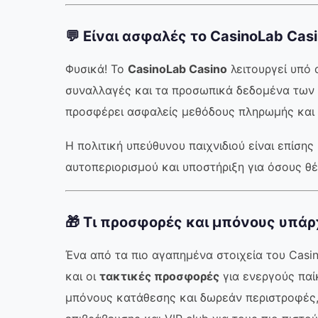
💬 Είναι ασφαλές το CasinoLab Casi
Φυσικά! Το
CasinoLab Casino
λειτουργεί υπό 
συναλλαγές και τα προσωπικά δεδομένα των 
προσφέρει ασφαλείς μεθόδους πληρωμής και 
Η πολιτική υπεύθυνου παιχνιδιού είναι επίση
αυτοπεριορισμού και υποστήριξη για όσους θέ
🎁 Τι προσφορές και μπόνους υπάρ
Ένα από τα πιο αγαπημένα στοιχεία του Casi
και οι
τακτικές προσφορές
για ενεργούς παί
μπόνους κατάθεσης και δωρεάν περιστροφές