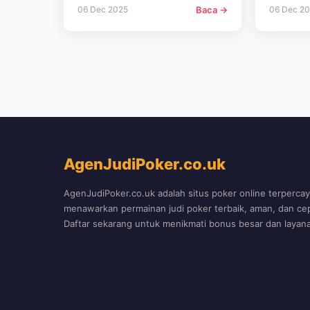
06 Dec 2025
Baca →
06 Dec 2
AgenJudiPoker.co.uk
AgenJudiPoker.co.uk adalah situs poker online terperca
menawarkan permainan judi poker terbaik, aman, dan ce
Daftar sekarang untuk menikmati bonus besar dan layana