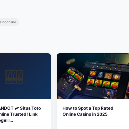
sinoonline
🎰
DOT 🛩️ Situs Toto
How to Spot a Top Rated
line Trusted! Link
Online Casino in 2025
el I...