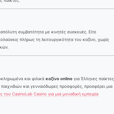
ς παίκτες.
 απόλυτη συμβατότητα με κινητές συσκευές. Είτε
απολαύσεις πλήρως τη λειτουργικότητα του καζίνο, χωρίς
ικών.
λοκληρωμένα και φιλικά
καζίνο online
για Έλληνες παίκτες
 παιχνιδιών και γενναιόδωρες προσφορές, προσφέρει μια
ές του CasinoLab Casino για μια μοναδική εμπειρία