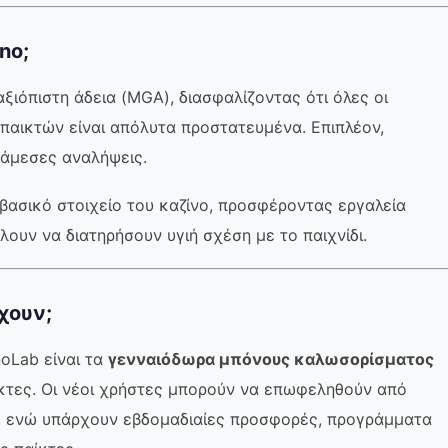
no;
αξιόπιστη άδεια (MGA), διασφαλίζοντας ότι όλες οι
παικτών είναι απόλυτα προστατευμένα. Επιπλέον,
άμεσες αναλήψεις.
ς βασικό στοιχείο του καζίνο, προσφέροντας εργαλεία
λουν να διατηρήσουν υγιή σχέση με το παιχνίδι.
χουν;
noLab είναι τα
γενναιόδωρα μπόνους καλωσορίσματος
κτες. Οι νέοι χρήστες μπορούν να επωφεληθούν από
, ενώ υπάρχουν εβδομαδιαίες προσφορές, προγράμματα