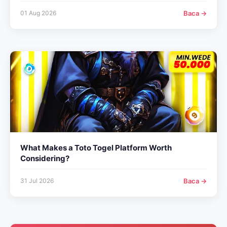
01 Aug 2026
Baca →
What Makes a Toto Togel Platform Worth
Considering?
31 Jul 2026
Baca →