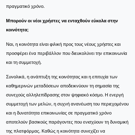
πραγματικό χρόνο.
Μπορούν οι νέοι χρήστες να ενταχθούν εύκολα στην
κοινότητα;
Ναι, η κοινότητα είναι φιλική προς τους νέους χρήστες και
προσφέρει ένα περιβάλλον που διευκολύνει την επικοινωνία
και τη συμμετοχή.
Συνολικά, η ανάπτυξη της κοινότητας και η επιτυχία των
καθημερινών μεταδόσεων αποδεικνύουν τη σημασία της
συνεχούς αλληλεπίδρασης στον ψηφιακό κόσμο. Η ενεργή
συμμετοχή των μελών, η συχνή ανανέωση του περιεχομένου
και η δυνατότητα επικοινωνίας σε πραγματικό χρόνο
αποτελούν βασικούς παράγοντες που ενισχύουν τη δυναμική
της πλατφόρμας. Καθώς η κοινότητα συνεχίζει να