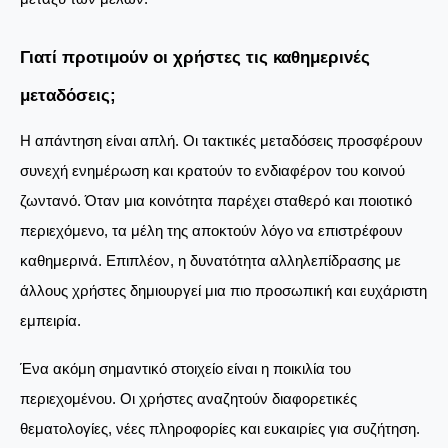
Γιατί προτιμούν οι χρήστες τις καθημερινές
μεταδόσεις;
Η απάντηση είναι απλή. Οι τακτικές μεταδόσεις προσφέρουν
συνεχή ενημέρωση και κρατούν το ενδιαφέρον του κοινού
ζωντανό. Όταν μια κοινότητα παρέχει σταθερό και ποιοτικό
περιεχόμενο, τα μέλη της αποκτούν λόγο να επιστρέφουν
καθημερινά. Επιπλέον, η δυνατότητα αλληλεπίδρασης με
άλλους χρήστες δημιουργεί μια πιο προσωπική και ευχάριστη
εμπειρία.
Ένα ακόμη σημαντικό στοιχείο είναι η ποικιλία του
περιεχομένου. Οι χρήστες αναζητούν διαφορετικές
θεματολογίες, νέες πληροφορίες και ευκαιρίες για συζήτηση.