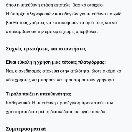
όπου η υπεύθυνη στάση αποτελεί βασικό στοιχείο.
Η ύπαρξη πληροφοριών και οδηγιών για υπεύθυνο παιχνίδι
βοηθά τους χρήστες να κατανοήσουν τα όριά τους και να
απολαμβάνουν την εμπειρία χωρίς υπερβολές.
Συχνές ερωτήσεις και απαντήσεις
Είναι εύκολη η χρήση μιας τέτοιας πλατφόρμας;
Ναι, ο σχεδιασμός στοχεύει στην απλότητα, ώστε ακόμη και
νέοι χρήστες να μπορούν να προσαρμοστούν γρήγορα.
Τι ρόλο παίζει η υπευθυνότητα;
Καθοριστικό. Η υπεύθυνη προσέγγιση προστατεύει τον
χρήστη και διατηρεί τη διασκέδαση σε υγιή επίπεδα.
Συμπερασματικά