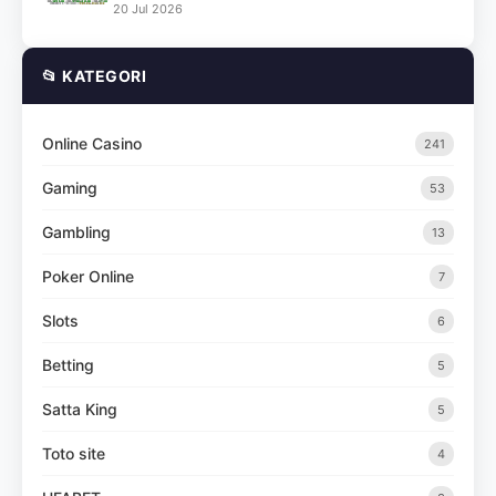
20 Jul 2026
📂 KATEGORI
Online Casino
241
Gaming
53
Gambling
13
Poker Online
7
Slots
6
Betting
5
Satta King
5
Toto site
4